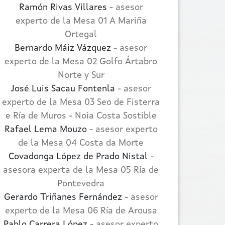
Ramón Rivas Villares
- asesor
experto de la Mesa 01 A Mariña
Ortegal
Bernardo Máiz Vázquez
- asesor
experto de la Mesa 02 Golfo Ártabro
Norte y Sur
José Luis Sacau Fontenla
- asesor
experto de la Mesa 03 Seo de Fisterra
e Ría de Muros - Noia Costa Sostible
Rafael Lema Mouzo
- asesor experto
de la Mesa 04 Costa da Morte
Covadonga López de Prado Nistal
-
asesora experta de la Mesa 05 Ría de
Pontevedra
Gerardo Triñanes Fernández
- asesor
experto de la Mesa 06 Ría de Arousa
Pablo Carrera López
- asesor experto