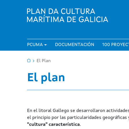
Pasar al contenido principal
Navegación principal
PCUMA
DOCUMENTACIÓN
100 PROYEC
Ruta de navegación
Inicio
El Plan
El plan
En el litoral Gallego se desarrollaron actividade
el principio por las particularidades geográfica
"cultura" característica
.