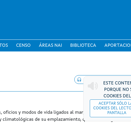
TOS
CENSO
ÁREAS NAI
BIBLIOTECA
APORTACIO
ESTE CONTE
PORQUE NO 
COOKIES DEL
ACEPTAR SÓLO L
COOKIES DEL LECT
s, oficios y modos de vida ligados al mar, condicionados desde
PANTALLA
s y climatológicas de su emplazamiento, que dieron lugar a una